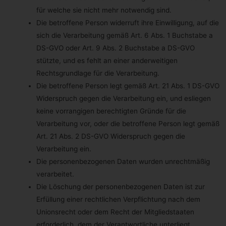
Dauer, für die die personenbezogenen Daten gespeichert
für welche sie nicht mehr notwendig sind.
werden
Die betroffene Person widerruft ihre Einwilligung, auf die
Das Kriterium für die Dauer der Speicherung von
sich die Verarbeitung gemäß Art. 6 Abs. 1 Buchstabe a
personenbezogenen Daten ist die jeweilige gesetzliche
Aufbewahrungsfrist. Nach Ablauf der Frist werden die
DS-GVO oder Art. 9 Abs. 2 Buchstabe a DS-GVO
entsprechenden Daten routinemäßig gelöscht, sofern sie nicht
stützte, und es fehlt an einer anderweitigen
mehr zur Vertragserfüllung oder Vertragsanbahnung erforderlich
sind.
Rechtsgrundlage für die Verarbeitung.
Die betroffene Person legt gemäß Art. 21 Abs. 1 DS-GVO
Gesetzliche oder vertragliche Vorschriften zur Bereitstellung
der personenbezogenen Daten; Erforderlichkeit für den
Widerspruch gegen die Verarbeitung ein, und esliegen
Vertragsabschluss; Verpflichtung der betroffenen Person,
keine vorrangigen berechtigten Gründe für die
die personenbezogenen Daten bereitzustellen; mögliche
Folgen der Nichtbereitstellung
Verarbeitung vor, oder die betroffene Person legt gemäß
Wir klären Sie darüber auf, dass die Bereitstellung
Art. 21 Abs. 2 DS-GVO Widerspruch gegen die
personenbezogener Daten zum Teil gesetzlich vorgeschrieben ist
Verarbeitung ein.
(z.B. Steuervorschriften) oder sich auch aus vertraglichen
Regelungen (z.B. Angaben zum Vertragspartner) ergeben kann.
Die personenbezogenen Daten wurden unrechtmäßig
Mitunter kann es zu einem Vertragsschluss erforderlich sein,
verarbeitet.
dass eine betroffene Person uns personenbezogene Daten zur
Verfügung stellt, die in der Folge durch uns verarbeitet werden
Die Löschung der personenbezogenen Daten ist zur
müssen. Die betroffene Person ist beispielsweise verpflichtet uns
Erfüllung einer rechtlichen Verpflichtung nach dem
personenbezogene Daten bereitzustellen, wenn unser
Unternehmen mit ihr einen Vertrag abschließt. Eine
Unionsrecht oder dem Recht der Mitgliedstaaten
Nichtbereitstellung der personenbezogenen Daten hätte zur
Folge, dass der Vertrag mit dem Betroffenen nicht geschlossen
erforderlich, dem der Verantwortliche unterliegt.