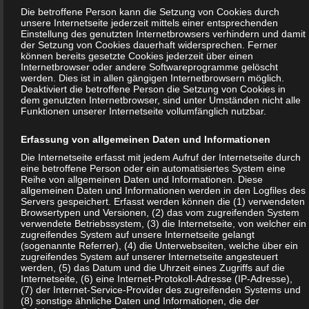
Die betroffene Person kann die Setzung von Cookies durch
j) Dritter
unsere Internetseite jederzeit mittels einer entsprechenden
Einstellung des genutzten Internetbrowsers verhindern und damit
der Setzung von Cookies dauerhaft widersprechen. Ferner
Dritter ist eine natürliche oder juristische Person, Behörde,
können bereits gesetzte Cookies jederzeit über einen
Internetbrowser oder andere Softwareprogramme gelöscht
Einrichtung oder andere Stelle außer der betroffenen
werden. Dies ist in allen gängigen Internetbrowsern möglich.
Person, dem Verantwortlichen, dem Auftragsverarbeiter
Deaktiviert die betroffene Person die Setzung von Cookies in
dem genutzten Internetbrowser, sind unter Umständen nicht alle
und den Personen, die unter der unmittelbaren
Funktionen unserer Internetseite vollumfänglich nutzbar.
Verantwortung des Verantwortlichen oder des
Auftragsverarbeiters befugt sind, die personenbezogenen
Erfassung von allgemeinen Daten und Informationen
Daten zu verarbeiten.
Die Internetseite erfasst mit jedem Aufruf der Internetseite durch
eine betroffene Person oder ein automatisiertes System eine
Reihe von allgemeinen Daten und Informationen. Diese
k) Einwilligung
allgemeinen Daten und Informationen werden in den Logfiles des
Servers gespeichert. Erfasst werden können die (1) verwendeten
Browsertypen und Versionen, (2) das vom zugreifenden System
Einwilligung ist jede von der betroffenen Person freiwillig für
verwendete Betriebssystem, (3) die Internetseite, von welcher ein
zugreifendes System auf unsere Internetseite gelangt
den bestimmten Fall in informierter Weise und
(sogenannte Referrer), (4) die Unterwebseiten, welche über ein
unmissverständlich abgegebene Willensbekundung in Form
zugreifendes System auf unserer Internetseite angesteuert
werden, (5) das Datum und die Uhrzeit eines Zugriffs auf die
einer Erklärung oder einer sonstigen eindeutigen
Internetseite, (6) eine Internet-Protokoll-Adresse (IP-Adresse),
bestätigenden Handlung, mit der die betroffene Person zu
(7) der Internet-Service-Provider des zugreifenden Systems und
(8) sonstige ähnliche Daten und Informationen, die der
verstehen gibt, dass sie mit der Verarbeitung der sie