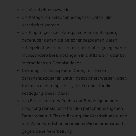
Zur Ausübung des Rechts auf Widerspruch kann sich die
die Verarbeitungszwecke
betroffene Person direkt an jeden Mitarbeiter wenden. Der
betroffenen Person steht es ferner frei, im
die Kategorien personenbezogener Daten, die
Zusammenhang mit der Nutzung von Diensten der
verarbeitet werden
Informationsgesellschaft, ungeachtet der Richtlinie
2002/58/EG, ihr Widerspruchsrecht mittels automatisierter
die Empfänger oder Kategorien von Empfängern,
Verfahren auszuüben, bei denen technische
gegenüber denen die personenbezogenen Daten
Spezifikationen verwendet werden.
offengelegt worden sind oder noch offengelegt werden,
h) Automatisierte Entscheidungen im Einzelfall
insbesondere bei Empfängern in Drittländern oder bei
einschließlich Profiling
internationalen Organisationen
Jede von der Verarbeitung personenbezogener Daten
betroffene Person hat das vom Europäischen Richtlinien-
falls möglich die geplante Dauer, für die die
und Verordnungsgeber gewährte Recht, nicht einer
personenbezogenen Daten gespeichert werden, oder,
ausschließlich auf einer automatisierten Verarbeitung —
einschließlich Profiling — beruhenden Entscheidung
falls dies nicht möglich ist, die Kriterien für die
unterworfen zu werden, die ihr gegenüber rechtliche
Festlegung dieser Dauer
Wirkung entfaltet oder sie in ähnlicher Weise erheblich
beeinträchtigt, sofern die Entscheidung (1) nicht für den
das Bestehen eines Rechts auf Berichtigung oder
Abschluss oder die Erfüllung eines Vertrags zwischen der
Löschung der sie betreffenden personenbezogenen
betroffenen Person und dem Verantwortlichen erforderlich
ist, oder (2) aufgrund von Rechtsvorschriften der Union
Daten oder auf Einschränkung der Verarbeitung durch
oder der Mitgliedstaaten, denen der Verantwortliche
den Verantwortlichen oder eines Widerspruchsrechts
unterliegt, zulässig ist und diese Rechtsvorschriften
angemessene Maßnahmen zur Wahrung der Rechte und
gegen diese Verarbeitung
Freiheiten sowie der berechtigten Interessen der