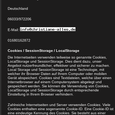
einer identifizierten oder identifizierbaren natürlichen
Deutschland
Person zugewiesen werden.
06033/972206
g) Verantwortlicher oder für die
Verarbeitung Verantwortlicher
E-Mail:
01680162872
Verantwortlicher oder für die Verarbeitung Verantwortlicher
ist die natürliche oder juristische Person, Behörde,
Cookies / SessionStorage / LocalStorage
Einrichtung oder andere Stelle, die allein oder gemeinsam
Die Internetseiten verwenden teilweise so genannte Cookies,
mit anderen über die Zwecke und Mittel der Verarbeitung
LocalStorage und SessionStorage. Dies dient dazu, unser
Angebot nutzerfreundlicher, effektiver und sicherer zu machen.
von personenbezogenen Daten entscheidet. Sind die
Local Storage und SessionStorage ist eine Technologie, mit
welcher ihr Browser Daten auf Ihrem Computer oder mobilen
Zwecke und Mittel dieser Verarbeitung durch das
Gerät abspeichert. Cookies sind Textdateien, welche über einen
Unionsrecht oder das Recht der Mitgliedstaaten
Internetbrowser auf einem Computersystem abgelegt und
gespeichert werden. Sie können die Verwendung von Cookies,
vorgegeben, so kann der Verantwortliche beziehungsweise
LocalStorage und SessionStorage durch entsprechende
können die bestimmten Kriterien seiner Benennung nach
Einstellung in Ihrem Browser verhindern.
dem Unionsrecht oder dem Recht der Mitgliedstaaten
Zahlreiche Internetseiten und Server verwenden Cookies. Viele
vorgesehen werden.
Cookies enthalten eine sogenannte Cookie-ID. Eine Cookie-ID ist
eine eindeutige Kennung des Cookies. Sie besteht aus einer