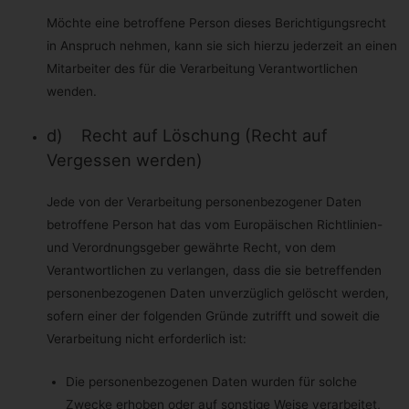
schützen. Dies wäre beispielsweise der Fall, wenn ein Besucher
in unserem Betrieb verletzt werden würde und daraufhin sein
Möchte eine betroffene Person dieses Berichtigungsrecht
Name, sein Alter, seine Krankenkassendaten oder sonstige
in Anspruch nehmen, kann sie sich hierzu jederzeit an einen
lebenswichtige Informationen an einen Arzt, ein Krankenhaus
oder sonstige Dritte weitergegeben werden müssten. Dann
Mitarbeiter des für die Verarbeitung Verantwortlichen
würde die Verarbeitung auf Art. 6 Ilit. d DS-GVO beruhen.
wenden.
Letztlich könnten Verarbeitungsvorgänge auf Art. 6 Ilit. f DS-GVO
beruhen. Auf dieser Rechtsgrundlage basieren
Verarbeitungsvorgänge, die von keiner der vorgenannten
d) Recht auf Löschung (Recht auf
Rechtsgrundlagen erfasst werden, wenn die Verarbeitung zur
Wahrung eines berechtigten Interesses unseres Unternehmens
Vergessen werden)
oder eines Dritten erforderlich ist, sofern die Interessen,
Grundrechte und Grundfreiheiten des Betroffenen nicht
überwiegen. Solche Verarbeitungsvorgänge sind uns
Jede von der Verarbeitung personenbezogener Daten
insbesondere deshalb gestattet, weil sie durch den Europäischen
Gesetzgeber besonders erwähnt wurden. Er vertrat insoweit die
betroffene Person hat das vom Europäischen Richtlinien-
Auffassung, dass ein berechtigtes Interesse anzunehmen sein
und Verordnungsgeber gewährte Recht, von dem
könnte, wenn die betroffene Person ein Kunde des
Verantwortlichen ist (Erwägungsgrund 47 Satz 2 DS-GVO).
Verantwortlichen zu verlangen, dass die sie betreffenden
personenbezogenen Daten unverzüglich gelöscht werden,
Berechtigte Interessen an der Verarbeitung, die von dem
sofern einer der folgenden Gründe zutrifft und soweit die
Verantwortlichen oder einem Dritten verfolgt werden
Verarbeitung nicht erforderlich ist:
Basiert die Verarbeitung personenbezogener Daten auf Artikel 6
Ilit. f DS-GVO ist unser berechtigtes Interesse die Durchführung
unserer Geschäftstätigkeit zugunsten des Wohlergehens all
Die personenbezogenen Daten wurden für solche
unserer Mitarbeiter und unserer Anteilseigner.
Zwecke erhoben oder auf sonstige Weise verarbeitet,