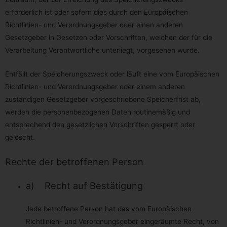
Ferner hat die betroffene Person bei der Ausübung ihres
Rechts auf Datenübertragbarkeit gemäß Art. 20 Abs. 1 DS-
erforderlich ist oder sofern dies durch den Europäischen
GVO das Recht, zu erwirken, dass die
Richtlinien- und Verordnungsgeber oder einen anderen
personenbezogenen Daten direkt von einem
Verantwortlichen an einen anderen Verantwortlichen
Gesetzgeber in Gesetzen oder Vorschriften, welchen der für die
übermittelt werden, soweit dies technisch machbar ist und
Verarbeitung Verantwortliche unterliegt, vorgesehen wurde.
sofern hiervon nicht die Rechte und Freiheiten anderer
Personen beeinträchtigt werden.
Entfällt der Speicherungszweck oder läuft eine vom Europäischen
Zur Geltendmachung des Rechts auf
Richtlinien- und Verordnungsgeber oder einem anderen
Datenübertragbarkeit kann sich die betroffene Person
jederzeit an uns wenden.
zuständigen Gesetzgeber vorgeschriebene Speicherfrist ab,
werden die personenbezogenen Daten routinemäßig und
g) Recht auf Widerspruch
entsprechend den gesetzlichen Vorschriften gesperrt oder
Jede von der Verarbeitung personenbezogener Daten
gelöscht.
betroffene Person hat das vom Europäischen Richtlinien-
und Verordnungsgeber gewährte Recht, aus Gründen, die
sich aus ihrer besonderen Situation ergeben, jederzeit
Rechte der betroffenen Person
gegen die Verarbeitung sie betreffender
personenbezogener Daten, die aufgrund von Art. 6 Abs. 1
Buchstaben e oder f DS-GVO erfolgt, Widerspruch
a) Recht auf Bestätigung
einzulegen. Dies gilt auch für ein auf diese Bestimmungen
gestütztes Profiling.
Jede betroffene Person hat das vom Europäischen
Wir verarbeiten die personenbezogenen Daten im Falle
Richtlinien- und Verordnungsgeber eingeräumte Recht, von
des Widerspruchs nicht mehr, es sei denn, wir können