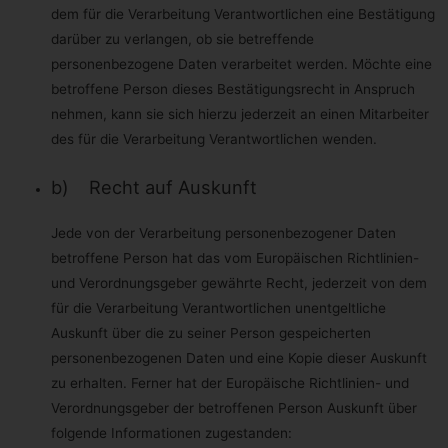
zwingende schutzwürdige Gründe für die Verarbeitung
dem für die Verarbeitung Verantwortlichen eine Bestätigung
nachweisen, die den Interessen, Rechten und Freiheiten
darüber zu verlangen, ob sie betreffende
der betroffenen Person überwiegen, oder die Verarbeitung
dient der Geltendmachung, Ausübung oder Verteidigung
personenbezogene Daten verarbeitet werden. Möchte eine
von Rechtsansprüchen.
betroffene Person dieses Bestätigungsrecht in Anspruch
nehmen, kann sie sich hierzu jederzeit an einen Mitarbeiter
Verarbeiten wir personenbezogene Daten, um
Direktwerbung zu betreiben, so hat die betroffene Person
des für die Verarbeitung Verantwortlichen wenden.
das Recht, jederzeit Widerspruch gegen die Verarbeitung
der personenbezogenen Daten zum Zwecke derartiger
Werbung einzulegen. Dies gilt auch für das Profiling,
b) Recht auf Auskunft
soweit es mit solcher Direktwerbung in Verbindung steht.
Widerspricht die betroffene Person gegenüber der
Verarbeitung für Zwecke der Direktwerbung, so werden wir
Jede von der Verarbeitung personenbezogener Daten
die personenbezogenen Daten nicht mehr für diese
betroffene Person hat das vom Europäischen Richtlinien-
Zwecke verarbeiten.
und Verordnungsgeber gewährte Recht, jederzeit von dem
Zudem hat die betroffene Person das Recht, aus
für die Verarbeitung Verantwortlichen unentgeltliche
Gründen, die sich aus ihrer besonderen Situation ergeben,
gegen die sie betreffende Verarbeitung
Auskunft über die zu seiner Person gespeicherten
personenbezogener Daten, die zu wissenschaftlichen oder
personenbezogenen Daten und eine Kopie dieser Auskunft
historischen Forschungszwecken oder zu statistischen
Zwecken gemäß Art. 89 Abs. 1 DS-GVO erfolgen,
zu erhalten. Ferner hat der Europäische Richtlinien- und
Widerspruch einzulegen, es sei denn, eine solche
Verordnungsgeber der betroffenen Person Auskunft über
Verarbeitung ist zur Erfüllung einer im öffentlichen
Interesseliegenden Aufgabe erforderlich.
folgende Informationen zugestanden: