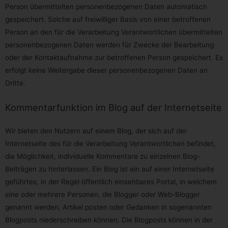
Daten, die gespeichert sind, veranlassen möchte, kann sie
Person übermittelten personenbezogenen Daten automatisch
sich hierzu jederzeit an einen Mitarbeiter des für die
gespeichert. Solche auf freiwilliger Basis von einer betroffenen
Verarbeitung Verantwortlichen wenden. Der Mitarbeiter
wird veranlassen, dass dem Löschverlangen unverzüglich
Person an den für die Verarbeitung Verantwortlichen übermittelten
nachgekommen wird.
personenbezogenen Daten werden für Zwecke der Bearbeitung
oder der Kontaktaufnahme zur betroffenen Person gespeichert. Es
Wurden die personenbezogenen Daten öffentlich gemacht
und ist unser Unternehmen als Verantwortlicher gemäß
erfolgt keine Weitergabe dieser personenbezogenen Daten an
Art. 17 Abs. 1 DS-GVO zur Löschung der
personenbezogenen Daten verpflichtet, so trifft uns unter
Dritte.
Berücksichtigung der verfügbaren Technologie und der
Implementierungskosten angemessene Maßnahmen,
Kommentarfunktion im Blog auf der Internetseite
auch technischer Art, um andere für die Datenverarbeitung
Verantwortliche, welche die veröffentlichten
personenbezogenen Daten verarbeiten, darüber in
Wir bieten den Nutzern auf einem Blog, der sich auf der
Kenntnis zu setzen, dass die betroffene Person von diesen
anderen für die Datenverarbeitung Verantwortlichen die
Internetseite des für die Verarbeitung Verantwortlichen befindet,
Löschung sämtlicherlinks zu diesen personenbezogenen
Daten oder von Kopien oder Replikationen dieser
die Möglichkeit, individuelle Kommentare zu einzelnen Blog-
personenbezogenen Daten verlangt hat, soweit die
Beiträgen zu hinterlassen. Ein Blog ist ein auf einer Internetseite
Verarbeitung nicht erforderlich ist. Der Mitarbeiter wird im
Einzelfall das Notwendige veranlassen.
geführtes, in der Regel öffentlich einsehbares Portal, in welchem
eine oder mehrere Personen, die Blogger oder Web-Blogger
e) Recht auf Einschränkung der Verarbeitung
genannt werden, Artikel posten oder Gedanken in sogenannten
Jede von der Verarbeitung personenbezogener Daten
Blogposts niederschreiben können. Die Blogposts können in der
betroffene Person hat das vom Europäischen Richtlinien-