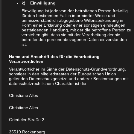
k) Einwilligung
bestimmte persönliche Aspekte, die sich auf eine natürliche
Einwilligung ist jede von der betroffenen Person freiwillig
Person beziehen, zu bewerten, insbesondere, um Aspekte
für den bestimmten Fall in informierter Weise und
unmissverständlich abgegebene Willensbekundung in
bezüglich Arbeitsleistung, wirtschaftlicher Lage,
Form einer Erklärung oder einer sonstigen eindeutigen
Gesundheit, persönlicher Vorlieben, Interessen,
bestätigenden Handlung, mit der die betroffene Person zu
verstehen gibt, dass sie mit der Verarbeitung der sie
Zuverlässigkeit, Verhalten, Aufenthaltsort oder Ortswechsel
betreffenden personenbezogenen Daten einverstanden
dieser natürlichen Person zu analysieren oder
ist.
vorherzusagen.
Name und Anschrift des für die Verarbeitung
Verantwortlichen
f) Pseudonymisierung
Verantwortlicher im Sinne der Datenschutz-Grundverordnung,
sonstiger in den Mitgliedstaaten der Europäischen Union
geltenden Datenschutzgesetze und anderer Bestimmungen mit
Pseudonymisierung ist die Verarbeitung personenbezogener
datenschutzrechtlichem Charakter ist die:
Daten in einer Weise, auf welche die personenbezogenen
Daten ohne Hinzuziehung zusätzlicher Informationen nicht
Christiane Alles
mehr einer spezifischen betroffenen Person zugeordnet
Christiane Alles
werden können, sofern diese zusätzlichen Informationen
gesondert aufbewahrt werden und technischen und
Griedeler Straße 2
organisatorischen Maßnahmen unterliegen, die
gewährleisten, dass die personenbezogenen Daten nicht
35519 Rockenberg