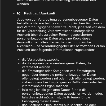
Strafverfolgung notwendigen Informationen bereitzustellen. Diese
wenden.
anonym erhobenen Daten und Informationen werden durch uns
daher einerseits statistisch und ferner mit dem Ziel ausgewertet,
b) Recht auf Auskunft
den Datenschutz und die Datensicherheit in unserem
Jede von der Verarbeitung personenbezogener Daten
betroffene Person hat das vom Europäischen Richtlinien-
Unternehmen zu erhöhen, um letztlich ein optimales Schutzniveau
und Verordnungsgeber gewährte Recht, jederzeit von dem
für die von uns verarbeiteten personenbezogenen Daten
für die Verarbeitung Verantwortlichen unentgeltliche
Auskunft über die zu seiner Person gespeicherten
sicherzustellen. Die anonymen Daten der Server-Logfiles werden
personenbezogenen Daten und eine Kopie dieser
getrennt von allen durch eine betroffene Person angegebenen
Auskunft zu erhalten. Ferner hat der Europäische
Richtlinien- und Verordnungsgeber der betroffenen Person
personenbezogenen Daten gespeichert.
Auskunft über folgende Informationen zugestanden:
Registrierung auf unserer Internetseite
die Verarbeitungszwecke
die Kategorien personenbezogener Daten, die
verarbeitet werden
Die betroffene Person hat die Möglichkeit, sich auf der
die Empfänger oder Kategorien von Empfängern,
gegenüber denen die personenbezogenen Daten
Internetseite des für die Verarbeitung Verantwortlichen unter
offengelegt worden sind oder noch offengelegt werden,
Angabe von personenbezogenen Daten zu registrieren. Welche
insbesondere bei Empfängern in Drittländern oder bei
internationalen Organisationen
personenbezogenen Daten dabei an den für die Verarbeitung
falls möglich die geplante Dauer, für die die
personenbezogenen Daten gespeichert werden, oder,
Verantwortlichen übermittelt werden, ergibt sich aus der
falls dies nicht möglich ist, die Kriterien für die
jeweiligen Eingabemaske, die für die Registrierung verwendet
Festlegung dieser Dauer
das Bestehen eines Rechts auf Berichtigung oder
wird. Die von der betroffenen Person eingegebenen