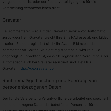
vorgeschrieben ist oder der Rechtsverteidigung des für die
Mitarbeiter des für die Verarbeitung Verantwortlichen
wenden. Der Mitarbeiter wird die Einschränkung der
Verarbeitung Verantwortlichen dient.
Verarbeitung veranlassen.
Gravatar
f) Recht auf Datenübertragbarkeit
Jede von der Verarbeitung personenbezogener Daten
Bei Kommentaren wird auf den Gravatar Service von Auttomatic
betroffene Person hat das vom Europäischen Richtlinien-
und Verordnungsgeber gewährte Recht, die sie
zurückgegriffen. Gravatar gleicht Ihre Email-Adresse ab und bildet
betreffenden personenbezogenen Daten, welche durch
die betroffene Person einem Verantwortlichen
– sofern Sie dort registriert sind – Ihr Avatar-Bild neben dem
bereitgestellt wurden, in einem strukturierten, gängigen
Kommentar ab. Sollten Sie nicht registriert sein, wird kein Bild
und maschinenlesbaren Format zu erhalten. Sie hat
außerdem das Recht, diese Daten einem anderen
angezeigt. Zu beachten ist, dass alle registrierten WordPress-User
Verantwortlichen ohne Behinderung durch den
automatisch auch bei Gravatar registriert sind. Details zu
Verantwortlichen, dem die personenbezogenen Daten
bereitgestellt wurden, zu übermitteln, sofern die
Gravatar:
https://de.gravatar.com
Verarbeitung auf der Einwilligung gemäß Art. 6 Abs. 1
Buchstabe a DS-GVO oder Art. 9 Abs. 2 Buchstabe a DS-
GVO oder auf einem Vertrag gemäß Art. 6 Abs. 1
Routinemäßige Löschung und Sperrung von
Buchstabe b DS-GVO beruht und die Verarbeitung mithilfe
personenbezogenen Daten
automatisierter Verfahren erfolgt, sofern die Verarbeitung
nicht für die Wahrnehmung einer Aufgabe erforderlich ist,
die im öffentlichen Interesseliegt oder in Ausübung
Der für die Verarbeitung Verantwortliche verarbeitet und speichert
öffentlicher Gewalt erfolgt, welche dem Verantwortlichen
übertragen wurde.
personenbezogene Daten der betroffenen Person nur für den
Zeitraum, der zur Erreichung des Speicherungszwecks