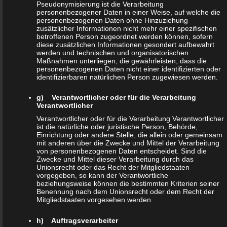
Pseudonymisierung ist die Verarbeitung
Standortdaten, zu einer Online-Kennung oder zu einem oder
personenbezogener Daten in einer Weise, auf welche die
personenbezogenen Daten ohne Hinzuziehung
mehreren besonderen Merkmalen, die Ausdruck der
zusätzlicher Informationen nicht mehr einer spezifischen
physischen, physiologischen, genetischen, psychischen,
betroffenen Person zugeordnet werden können, sofern
diese zusätzlichen Informationen gesondert aufbewahrt
wirtschaftlichen, kulturellen oder sozialen Identität dieser
werden und technischen und organisatorischen
natürlichen Person sind, identifiziert werden kann.
Maßnahmen unterliegen, die gewährleisten, dass die
personenbezogenen Daten nicht einer identifizierten oder
identifizierbaren natürlichen Person zugewiesen werden.
b) betroffene Person
g) Verantwortlicher oder für die Verarbeitung
Verantwortlicher
Betroffene Person ist jede identifizierte oder identifizierbare
Verantwortlicher oder für die Verarbeitung Verantwortlicher
natürliche Person, deren personenbezogene Daten von
ist die natürliche oder juristische Person, Behörde,
dem für die Verarbeitung Verantwortlichen verarbeitet
Einrichtung oder andere Stelle, die allein oder gemeinsam
mit anderen über die Zwecke und Mittel der Verarbeitung
werden.
von personenbezogenen Daten entscheidet. Sind die
Zwecke und Mittel dieser Verarbeitung durch das
Unionsrecht oder das Recht der Mitgliedstaaten
c) Verarbeitung
vorgegeben, so kann der Verantwortliche
beziehungsweise können die bestimmten Kriterien seiner
Benennung nach dem Unionsrecht oder dem Recht der
Verarbeitung ist jeder mit oder ohne Hilfe automatisierter
Mitgliedstaaten vorgesehen werden.
Verfahren ausgeführte Vorgang oder jede solche
Vorgangsreihe im Zusammenhang mit personenbezogenen
h) Auftragsverarbeiter