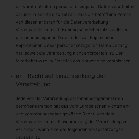
ermittelt, ob die
die veröffentlichten personenbezogenen Daten verarbeiten,
Verwendung von
Cookies im Browser
darüber in Kenntnis zu setzen, dass die betroffene Person
deaktiviert wurde.
wordpress_test_
von diesen anderen für die Datenverarbeitung
Speicherdauer: Bis
Session
cookie
zum Ende der
Verantwortlichen die Löschung sämtlicherlinks zu diesen
Browsersitzung (wird
personenbezogenen Daten oder von Kopien oder
beim Schließen Ihres
Internet-Browsers
Replikationen dieser personenbezogenen Daten verlangt
gelöscht).
hat, soweit die Verarbeitung nicht erforderlich ist. Der
Dieses Cookie
Mitarbeiter wird im Einzelfall das Notwendige veranlassen.
speichert Ihre aktuelle
Sitzung mit Bezug auf
PHP-Anwendungen
e) Recht auf Einschränkung der
und gewährleistet so,
dass alle Funktionen
Verarbeitung
dieser Website, die auf
der PHP-
Programmiersprache
Jede von der Verarbeitung personenbezogener Daten
PHPSESSID
Session
basieren, vollständig
betroffene Person hat das vom Europäischen Richtlinien-
angezeigt werden
können.
und Verordnungsgeber gewährte Recht, von dem
Speicherdauer: Bis
Verantwortlichen die Einschränkung der Verarbeitung zu
zum Ende der
Browsersitzung (wird
verlangen, wenn eine der folgenden Voraussetzungen
beim Schließen Ihres
Internet-Browsers
gegeben ist: