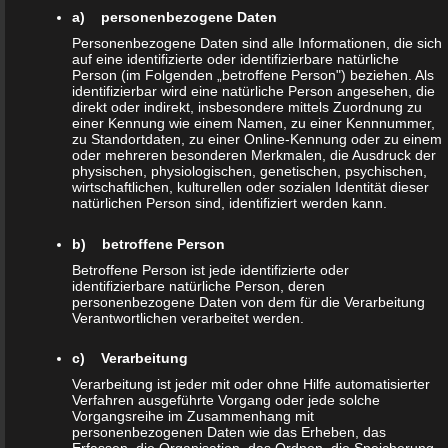
erhobenen, genutzten und verarbeiteten personenbezogenen
a) personenbezogene Daten
Daten informieren. Ferner werden betroffene Personen mittels
Personenbezogene Daten sind alle Informationen, die sich
dieser Datenschutzerklärung über die ihnen zustehenden Rechte
auf eine identifizierte oder identifizierbare natürliche
Person (im Folgenden „betroffene Person") beziehen. Als
aufgeklärt.
identifizierbar wird eine natürliche Person angesehen, die
direkt oder indirekt, insbesondere mittels Zuordnung zu
einer Kennung wie einem Namen, zu einer Kennnummer,
Wir haben als für die Verarbeitung Verantwortlicher zahlreiche
zu Standortdaten, zu einer Online-Kennung oder zu einem
technische und organisatorische Maßnahmen umgesetzt, um
oder mehreren besonderen Merkmalen, die Ausdruck der
physischen, physiologischen, genetischen, psychischen,
einen möglichst lückenlosen Schutz der über diese Internetseite
wirtschaftlichen, kulturellen oder sozialen Identität dieser
verarbeiteten personenbezogenen Daten sicherzustellen.
natürlichen Person sind, identifiziert werden kann.
Dennoch können Internetbasierte Datenübertragungen
b) betroffene Person
grundsätzlich Sicherheitslücken aufweisen, sodass ein absoluter
Betroffene Person ist jede identifizierte oder
Schutz nicht gewährleistet werden kann. Aus diesem Grund steht
identifizierbare natürliche Person, deren
personenbezogene Daten von dem für die Verarbeitung
es jeder betroffenen Person frei, personenbezogene Daten auch
Verantwortlichen verarbeitet werden.
auf alternativen Wegen, beispielsweise telefonisch, an uns zu
übermitteln.
c) Verarbeitung
Verarbeitung ist jeder mit oder ohne Hilfe automatisierter
Begriffsbestimmungen
Verfahren ausgeführte Vorgang oder jede solche
Vorgangsreihe im Zusammenhang mit
personenbezogenen Daten wie das Erheben, das
Die Datenschutzerklärung beruht auf den Begrifflichkeiten, die