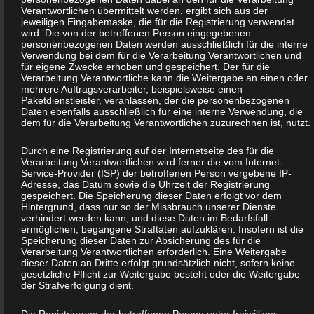
Deutschland
Verantwortlichen übermittelt werden, ergibt sich aus der
jeweiligen Eingabemaske, die für die Registrierung verwendet
wird. Die von der betroffenen Person eingegebenen
06033/972206
personenbezogenen Daten werden ausschließlich für die interne
Verwendung bei dem für die Verarbeitung Verantwortlichen und
für eigene Zwecke erhoben und gespeichert. Der für die
E-Mail:
Verarbeitung Verantwortliche kann die Weitergabe an einen oder
mehrere Auftragsverarbeiter, beispielsweise einen
01680162872
Paketdienstleister, veranlassen, der die personenbezogenen
Daten ebenfalls ausschließlich für eine interne Verwendung, die
dem für die Verarbeitung Verantwortlichen zuzurechnen ist, nutzt.
Cookies / SessionStorage / LocalStorage
Durch eine Registrierung auf der Internetseite des für die
Verarbeitung Verantwortlichen wird ferner die vom Internet-
Die Internetseiten verwenden teilweise so genannte Cookies,
Service-Provider (ISP) der betroffenen Person vergebene IP-
LocalStorage und SessionStorage. Dies dient dazu, unser Angebot
Adresse, das Datum sowie die Uhrzeit der Registrierung
gespeichert. Die Speicherung dieser Daten erfolgt vor dem
nutzerfreundlicher, effektiver und sicherer zu machen. Local
Hintergrund, dass nur so der Missbrauch unserer Dienste
Storage und SessionStorage ist eine Technologie, mit welcher ihr
verhindert werden kann, und diese Daten im Bedarfsfall
ermöglichen, begangene Straftaten aufzuklären. Insofern ist die
Browser Daten auf Ihrem Computer oder mobilen Gerät
Speicherung dieser Daten zur Absicherung des für die
Verarbeitung Verantwortlichen erforderlich. Eine Weitergabe
abspeichert. Cookies sind Textdateien, welche über einen
dieser Daten an Dritte erfolgt grundsätzlich nicht, sofern keine
Internetbrowser auf einem Computersystem abgelegt und
gesetzliche Pflicht zur Weitergabe besteht oder die Weitergabe
der Strafverfolgung dient.
gespeichert werden. Sie können die Verwendung von Cookies,
LocalStorage und SessionStorage durch entsprechende
Die Registrierung der betroffenen Person unter freiwilliger