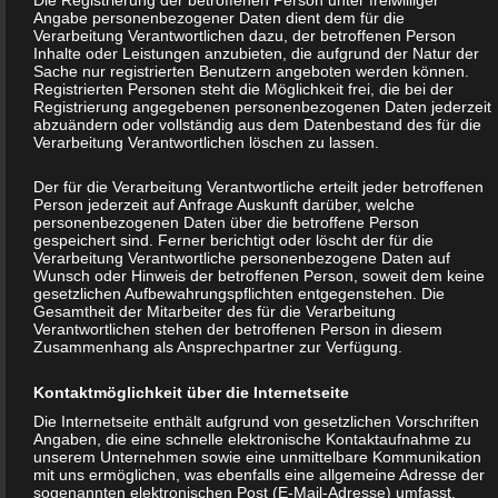
Einstellung in Ihrem Browser verhindern.
Angabe personenbezogener Daten dient dem für die
Verarbeitung Verantwortlichen dazu, der betroffenen Person
Inhalte oder Leistungen anzubieten, die aufgrund der Natur der
Zahlreiche Internetseiten und Server verwenden Cookies. Viele
Sache nur registrierten Benutzern angeboten werden können.
Registrierten Personen steht die Möglichkeit frei, die bei der
Cookies enthalten eine sogenannte Cookie-ID. Eine Cookie-ID ist
Registrierung angegebenen personenbezogenen Daten jederzeit
eine eindeutige Kennung des Cookies. Sie besteht aus einer
abzuändern oder vollständig aus dem Datenbestand des für die
Verarbeitung Verantwortlichen löschen zu lassen.
Zeichenfolge, durch welche Internetseiten und Server dem
konkreten Internetbrowser zugeordnet werden können, in dem
Der für die Verarbeitung Verantwortliche erteilt jeder betroffenen
Person jederzeit auf Anfrage Auskunft darüber, welche
das Cookie gespeichert wurde. Dies ermöglicht es den besuchten
personenbezogenen Daten über die betroffene Person
Internetseiten und Servern, den individuellen Browser der
gespeichert sind. Ferner berichtigt oder löscht der für die
Verarbeitung Verantwortliche personenbezogene Daten auf
betroffenen Person von anderen Internetbrowsern, die andere
Wunsch oder Hinweis der betroffenen Person, soweit dem keine
Cookies enthalten, zu unterscheiden. Ein bestimmter
gesetzlichen Aufbewahrungspflichten entgegenstehen. Die
Gesamtheit der Mitarbeiter des für die Verarbeitung
Internetbrowser kann über die eindeutige Cookie-ID
Verantwortlichen stehen der betroffenen Person in diesem
wiedererkannt und identifiziert werden.
Zusammenhang als Ansprechpartner zur Verfügung.
Kontaktmöglichkeit über die Internetseite
Durch den Einsatz von Cookies kann den Nutzern dieser
Die Internetseite enthält aufgrund von gesetzlichen Vorschriften
Internetseite nutzerfreundlichere Services bereitstellen, die ohne
Angaben, die eine schnelle elektronische Kontaktaufnahme zu
die Cookie-Setzung nicht möglich wären.
unserem Unternehmen sowie eine unmittelbare Kommunikation
mit uns ermöglichen, was ebenfalls eine allgemeine Adresse der
sogenannten elektronischen Post (E-Mail-Adresse) umfasst.