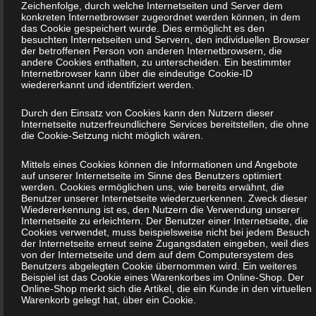
Zeichenfolge, durch welche Internetseiten und Server dem
h) Auftragsverarbeiter
konkreten Internetbrowser zugeordnet werden können, in dem
das Cookie gespeichert wurde. Dies ermöglicht es den
besuchten Internetseiten und Servern, den individuellen Browser
Auftragsverarbeiter ist eine natürliche oder juristische
der betroffenen Person von anderen Internetbrowsern, die
Person, Behörde, Einrichtung oder andere Stelle, die
andere Cookies enthalten, zu unterscheiden. Ein bestimmter
Internetbrowser kann über die eindeutige Cookie-ID
personenbezogene Daten im Auftrag des Verantwortlichen
wiedererkannt und identifiziert werden.
verarbeitet.
Durch den Einsatz von Cookies kann den Nutzern dieser
Internetseite nutzerfreundlichere Services bereitstellen, die ohne
i) Empfänger
die Cookie-Setzung nicht möglich wären.
Empfänger ist eine natürliche oder juristische Person,
Mittels eines Cookies können die Informationen und Angebote
auf unserer Internetseite im Sinne des Benutzers optimiert
Behörde, Einrichtung oder andere Stelle, der
werden. Cookies ermöglichen uns, wie bereits erwähnt, die
personenbezogene Daten offengelegt werden, unabhängig
Benutzer unserer Internetseite wiederzuerkennen. Zweck dieser
Wiedererkennung ist es, den Nutzern die Verwendung unserer
davon, ob es sich bei ihr um einen Dritten handelt oder
Internetseite zu erleichtern. Der Benutzer einer Internetseite, die
nicht. Behörden, die im Rahmen eines bestimmten
Cookies verwendet, muss beispielsweise nicht bei jedem Besuch
der Internetseite erneut seine Zugangsdaten eingeben, weil dies
Untersuchungsauftrags nach dem Unionsrecht oder dem
von der Internetseite und dem auf dem Computersystem des
Benutzers abgelegten Cookie übernommen wird. Ein weiteres
Recht der Mitgliedstaaten möglicherweise
Beispiel ist das Cookie eines Warenkorbes im Online-Shop. Der
personenbezogene Daten erhalten, gelten jedoch nicht als
Online-Shop merkt sich die Artikel, die ein Kunde in den virtuellen
Warenkorb gelegt hat, über ein Cookie.
Empfänger.