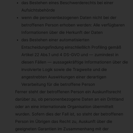
betroffenen Person enthalten oder (3) mit ausdrücklicher
das Bestehen eines Beschwerderechts bei einer
Einwilligung der betroffenen Person erfolgt.
Aufsichtsbehörde
wenn die personenbezogenen Daten nicht bei der
Ist die Entscheidung (1) für den Abschluss oder die
Erfüllung eines Vertrags zwischen der betroffenen Person
betroffenen Person erhoben werden: Alle verfügbaren
und dem Verantwortlichen erforderlich oder (2) erfolgt sie
Informationen über die Herkunft der Daten
mit ausdrücklicher Einwilligung der betroffenen Person,
triffen wir die angemessene Maßnahmen, um die Rechte
das Bestehen einer automatisierten
und Freiheiten sowie die berechtigten Interessen der
Entscheidungsfindung einschließlich Profiling gemäß
betroffenen Person zu wahren, wozu mindestens das
Recht auf Erwirkung des Eingreifens einer Person seitens
Artikel 22 Abs.1 und 4 DS-GVO und — zumindest in
des Verantwortlichen, auf Darlegung des eigenen
Standpunkts und auf Anfechtung der Entscheidung gehört.
diesen Fällen — aussagekräftige Informationen über die
involvierte Logik sowie die Tragweite und die
Möchte die betroffene Person Rechte mit Bezug auf
angestrebten Auswirkungen einer derartigen
automatisierte Entscheidungen geltend machen, kann sie
sich hierzu jederzeit an einen Mitarbeiter des für die
Verarbeitung für die betroffene Person
Verarbeitung Verantwortlichen wenden.
Ferner steht der betroffenen Person ein Auskunftsrecht
darüber zu, ob personenbezogene Daten an ein Drittland
i) Recht auf Widerruf einer datenschutzrechtlichen
Einwilligung
oder an eine internationale Organisation übermittelt
Jede von der Verarbeitung personenbezogener Daten
wurden. Sofern dies der Fall ist, so steht der betroffenen
betroffene Person hat das vom Europäischen Richtlinien-
Person im Übrigen das Recht zu, Auskunft über die
und Verordnungsgeber gewährte Recht, eine Einwilligung
zur Verarbeitung personenbezogener Daten jederzeit zu
geeigneten Garantien im Zusammenhang mit der
widerrufen.