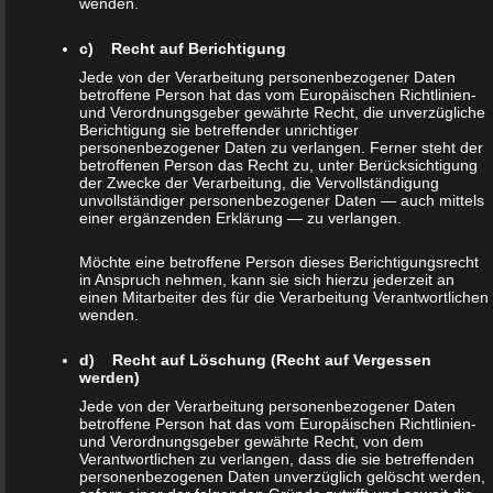
wenden.
Verarbeitung Verantwortlichen erforderlich. Eine Weitergabe dieser
c) Recht auf Berichtigung
Daten an Dritte erfolgt grundsätzlich nicht, sofern keine
Jede von der Verarbeitung personenbezogener Daten
gesetzliche Pflicht zur Weitergabe besteht oder die Weitergabe
betroffene Person hat das vom Europäischen Richtlinien-
der Strafverfolgung dient.
und Verordnungsgeber gewährte Recht, die unverzügliche
Berichtigung sie betreffender unrichtiger
personenbezogener Daten zu verlangen. Ferner steht der
Die Registrierung der betroffenen Person unter freiwilliger Angabe
betroffenen Person das Recht zu, unter Berücksichtigung
der Zwecke der Verarbeitung, die Vervollständigung
personenbezogener Daten dient dem für die Verarbeitung
unvollständiger personenbezogener Daten — auch mittels
Verantwortlichen dazu, der betroffenen Person Inhalte oder
einer ergänzenden Erklärung — zu verlangen.
Leistungen anzubieten, die aufgrund der Natur der Sache nur
Möchte eine betroffene Person dieses Berichtigungsrecht
registrierten Benutzern angeboten werden können. Registrierten
in Anspruch nehmen, kann sie sich hierzu jederzeit an
Personen steht die Möglichkeit frei, die bei der Registrierung
einen Mitarbeiter des für die Verarbeitung Verantwortlichen
wenden.
angegebenen personenbezogenen Daten jederzeit abzuändern
oder vollständig aus dem Datenbestand des für die Verarbeitung
d) Recht auf Löschung (Recht auf Vergessen
werden)
Verantwortlichen löschen zu lassen.
Jede von der Verarbeitung personenbezogener Daten
betroffene Person hat das vom Europäischen Richtlinien-
Der für die Verarbeitung Verantwortliche erteilt jeder betroffenen
und Verordnungsgeber gewährte Recht, von dem
Person jederzeit auf Anfrage Auskunft darüber, welche
Verantwortlichen zu verlangen, dass die sie betreffenden
personenbezogenen Daten unverzüglich gelöscht werden,
personenbezogenen Daten über die betroffene Person