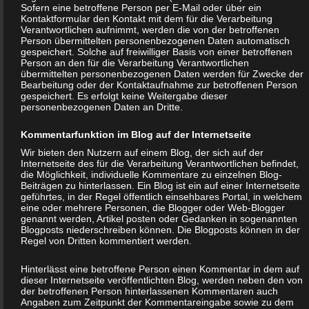
Mittels eines Cookies können die Informationen und Angebote auf
Sofern eine betroffene Person per E-Mail oder über ein
Kontaktformular den Kontakt mit dem für die Verarbeitung
unserer Internetseite im Sinne des Benutzers optimiert werden.
Verantwortlichen aufnimmt, werden die von der betroffenen
Cookies ermöglichen uns, wie bereits erwähnt, die Benutzer
Person übermittelten personenbezogenen Daten automatisch
gespeichert. Solche auf freiwilliger Basis von einer betroffenen
unserer Internetseite wiederzuerkennen. Zweck dieser
Person an den für die Verarbeitung Verantwortlichen
Wiedererkennung ist es, den Nutzern die Verwendung unserer
übermittelten personenbezogenen Daten werden für Zwecke der
Bearbeitung oder der Kontaktaufnahme zur betroffenen Person
Internetseite zu erleichtern. Der Benutzer einer Internetseite, die
gespeichert. Es erfolgt keine Weitergabe dieser
personenbezogenen Daten an Dritte.
Cookies verwendet, muss beispielsweise nicht bei jedem Besuch
der Internetseite erneut seine Zugangsdaten eingeben, weil dies
Kommentarfunktion im Blog auf der Internetseite
von der Internetseite und dem auf dem Computersystem des
Wir bieten den Nutzern auf einem Blog, der sich auf der
Benutzers abgelegten Cookie übernommen wird. Ein weiteres
Internetseite des für die Verarbeitung Verantwortlichen befindet,
die Möglichkeit, individuelle Kommentare zu einzelnen Blog-
Beispiel ist das Cookie eines Warenkorbes im Online-Shop. Der
Beiträgen zu hinterlassen. Ein Blog ist ein auf einer Internetseite
Online-Shop merkt sich die Artikel, die ein Kunde in den virtuellen
geführtes, in der Regel öffentlich einsehbares Portal, in welchem
eine oder mehrere Personen, die Blogger oder Web-Blogger
Warenkorb gelegt hat, über ein Cookie.
genannt werden, Artikel posten oder Gedanken in sogenannten
Blogposts niederschreiben können. Die Blogposts können in der
Regel von Dritten kommentiert werden.
Die betroffene Person kann die Setzung von Cookies durch
unsere Internetseite jederzeit mittels einer entsprechenden
Hinterlässt eine betroffene Person einen Kommentar in dem auf
Einstellung des genutzten Internetbrowsers verhindern und damit
dieser Internetseite veröffentlichten Blog, werden neben den von
der betroffenen Person hinterlassenen Kommentaren auch
der Setzung von Cookies dauerhaft widersprechen. Ferner können
Angaben zum Zeitpunkt der Kommentareingabe sowie zu dem