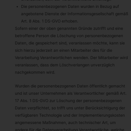
werden könnte.
Die personenbezogenen Daten wurden in Bezug auf
Vor einer Bereitstellung personenbezogener Daten durch den
Betroffenen muss sich der Betroffene an einen unserer
angebotene Dienste der Informationsgesellschaft gemäß
Mitarbeiter wenden. Unser Mitarbeiter klärt den Betroffenen
Art. 8 Abs. 1 DS-GVO erhoben.
einzelfallbezogen darüber auf, ob die Bereitstellung der
personenbezogenen Daten gesetzlich oder vertraglich
Sofern einer der oben genannten Gründe zutrifft und eine
vorgeschrieben oder für den Vertragsabschluss erforderlich ist,
betroffene Person die Löschung von personenbezogenen
ob eine Verpflichtung besteht, die personenbezogenen Daten
bereitzustellen, und welche Folgen die Nichtbereitstellung der
Daten, die gespeichert sind, veranlassen möchte, kann sie
personenbezogenen Daten hätte.
sich hierzu jederzeit an einen Mitarbeiter des für die
Verarbeitung Verantwortlichen wenden. Der Mitarbeiter wird
Bestehen einer automatisierten Entscheidungsfindung
veranlassen, dass dem Löschverlangen unverzüglich
Als verantwortungsbewusstes Unternehmen verzichten wir auf
eine automatische Entscheidungsfindung oder ein Profiling.
nachgekommen wird.
Allgemeine Cookies
Wurden die personenbezogenen Daten öffentlich gemacht
Die nachfolgenden Cookies zählen zu den technisch
und ist unser Unternehmen als Verantwortlicher gemäß Art.
notwendigen Cookies.
17 Abs. 1 DS-GVO zur Löschung der personenbezogenen
Cookies von WordPress
Daten verpflichtet, so trifft uns unter Berücksichtigung der
verfügbaren Technologie und der Implementierungskosten
Name
Zweck
Gültigkeit
angemessene Maßnahmen, auch technischer Art, um
andere für die Datenverarbeitung Verantwortliche, welche
Dieses Cookie