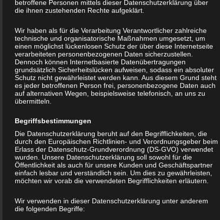
betroffene Personen mittels dieser Datenschutzerklärung über
Wir freuen uns sehr über Ihr Interesse an unserem Unternehmen.
die ihnen zustehenden Rechte aufgeklärt.
Eine Nutzung der Internetseiten ist grundsätzlich ohne jede
Angabe personenbezogener Daten möglich. Sofern eine
Wir haben als für die Verarbeitung Verantwortlicher zahlreiche
technische und organisatorische Maßnahmen umgesetzt, um
betroffene Person besondere Services unseres Unternehmens
einen möglichst lückenlosen Schutz der über diese Internetseite
über unsere Internetseite in Anspruch nehmen möchte, könnte
verarbeiteten personenbezogenen Daten sicherzustellen.
Dennoch können Internetbasierte Datenübertragungen
jedoch eine Verarbeitung personenbezogener Daten erforderlich
grundsätzlich Sicherheitslücken aufweisen, sodass ein absoluter
werden. Ist die Verarbeitung personenbezogener Daten
Schutz nicht gewährleistet werden kann. Aus diesem Grund steht
es jeder betroffenen Person frei, personenbezogene Daten auch
erforderlich und besteht für eine solche Verarbeitung keine
auf alternativen Wegen, beispielsweise telefonisch, an uns zu
übermitteln.
gesetzliche Grundlage, holen wir generell eine Einwilligung der
betroffenen Person ein.
Begriffsbestimmungen
Die Datenschutzerklärung beruht auf den Begrifflichkeiten, die
Die Verarbeitung personenbezogener Daten, beispielsweise des
durch den Europäischen Richtlinien- und Verordnungsgeber beim
Namens, der Anschrift, E-Mail-Adresse oder Telefonnummer einer
Erlass der Datenschutz-Grundverordnung (DS-GVO) verwendet
wurden. Unsere Datenschutzerklärung soll sowohl für die
betroffenen Person, erfolgt stets im Einklang mit der Datenschutz-
Öffentlichkeit als auch für unsere Kunden und Geschäftspartner
einfach lesbar und verständlich sein. Um dies zu gewährleisten,
Grundverordnung und in Übereinstimmung mit den für uns
möchten wir vorab die verwendeten Begrifflichkeiten erläutern.
geltenden landesspezifischen Datenschutzbestimmungen. Mittels
dieser Datenschutzerklärung möchte unser Unternehmen die
Wir verwenden in dieser Datenschutzerklärung unter anderem
die folgenden Begriffe:
Öffentlichkeit über Art, Umfang und Zweck der von uns