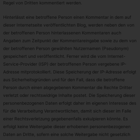
und Verordnungsgeber gewährte Recht, von dem
Regel von Dritten kommentiert werden.
Verantwortlichen die Einschränkung der Verarbeitung zu
verlangen, wenn eine der folgenden Voraussetzungen
gegeben ist:
Hinterlässt eine betroffene Person einen Kommentar in dem auf
dieser Internetseite veröffentlichten Blog, werden neben den von
Die Richtigkeit der personenbezogenen Daten wird von
der betroffenen Person hinterlassenen Kommentaren auch
der betroffenen Person bestritten, und zwar für eine
Dauer, die es dem Verantwortlichen ermöglicht, die
Angaben zum Zeitpunkt der Kommentareingabe sowie zu dem von
Richtigkeit der personenbezogenen Daten zu
der betroffenen Person gewählten Nutzernamen (Pseudonym)
überprüfen.
Die Verarbeitung ist unrechtmäßig, die betroffene
gespeichert und veröffentlicht. Ferner wird die vom Internet-
Person lehnt die Löschung der personenbezogenen
Daten ab und verlangt stattdessen die Einschränkung
Service-Provider (ISP) der betroffenen Person vergebene IP-
der Nutzung der personenbezogenen Daten.
Adresse mitprotokolliert. Diese Speicherung der IP-Adresse erfolgt
Der Verantwortliche benötigt die personenbezogenen
Daten für die Zwecke der Verarbeitung nicht länger, die
aus Sicherheitsgründen und für den Fall, dass die betroffene
betroffene Person benötigt sie jedoch zur
Person durch einen abgegebenen Kommentar die Rechte Dritter
Geltendmachung, Ausübung oder Verteidigung von
Rechtsansprüchen.
verletzt oder rechtswidrige Inhalte postet. Die Speicherung dieser
Die betroffene Person hat Widerspruch gegen die
personenbezogenen Daten erfolgt daher im eigenen Interesse des
Verarbeitung gem. Art. 21 Abs. 1 DS-GVO eingelegt
und es steht noch nicht fest, ob die berechtigten
für die Verarbeitung Verantwortlichen, damit sich dieser im Falle
Gründe des Verantwortlichen gegenüber denen der
einer Rechtsverletzung gegebenenfalls exkulpieren könnte. Es
betroffenen Person überwiegen.
Sofern eine der oben genannten Voraussetzungen
erfolgt keine Weitergabe dieser erhobenen personenbezogenen
gegeben ist und eine betroffene Person die Einschränkung
von personenbezogenen Daten, die gespeichert sind,
Daten an Dritte, sofern eine solche Weitergabe nicht gesetzlich
verlangen möchte, kann sie sich hierzu jederzeit an einen