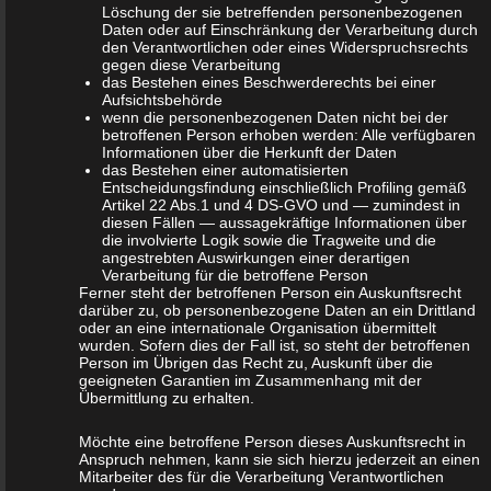
Löschung der sie betreffenden personenbezogenen
personenbezogenen Daten werden ausschließlich für die interne
Daten oder auf Einschränkung der Verarbeitung durch
den Verantwortlichen oder eines Widerspruchsrechts
Verwendung bei dem für die Verarbeitung Verantwortlichen und
gegen diese Verarbeitung
für eigene Zwecke erhoben und gespeichert. Der für die
das Bestehen eines Beschwerderechts bei einer
Aufsichtsbehörde
Verarbeitung Verantwortliche kann die Weitergabe an einen oder
wenn die personenbezogenen Daten nicht bei der
mehrere Auftragsverarbeiter, beispielsweise einen
betroffenen Person erhoben werden: Alle verfügbaren
Informationen über die Herkunft der Daten
Paketdienstleister, veranlassen, der die personenbezogenen
das Bestehen einer automatisierten
Entscheidungsfindung einschließlich Profiling gemäß
Daten ebenfalls ausschließlich für eine interne Verwendung, die
Artikel 22 Abs.1 und 4 DS-GVO und — zumindest in
dem für die Verarbeitung Verantwortlichen zuzurechnen ist, nutzt.
diesen Fällen — aussagekräftige Informationen über
die involvierte Logik sowie die Tragweite und die
angestrebten Auswirkungen einer derartigen
Durch eine Registrierung auf der Internetseite des für die
Verarbeitung für die betroffene Person
Ferner steht der betroffenen Person ein Auskunftsrecht
Verarbeitung Verantwortlichen wird ferner die vom Internet-
darüber zu, ob personenbezogene Daten an ein Drittland
Service-Provider (ISP) der betroffenen Person vergebene IP-
oder an eine internationale Organisation übermittelt
wurden. Sofern dies der Fall ist, so steht der betroffenen
Adresse, das Datum sowie die Uhrzeit der Registrierung
Person im Übrigen das Recht zu, Auskunft über die
gespeichert. Die Speicherung dieser Daten erfolgt vor dem
geeigneten Garantien im Zusammenhang mit der
Übermittlung zu erhalten.
Hintergrund, dass nur so der Missbrauch unserer Dienste
verhindert werden kann, und diese Daten im Bedarfsfall
Möchte eine betroffene Person dieses Auskunftsrecht in
ermöglichen, begangene Straftaten aufzuklären. Insofern ist die
Anspruch nehmen, kann sie sich hierzu jederzeit an einen
Mitarbeiter des für die Verarbeitung Verantwortlichen
Speicherung dieser Daten zur Absicherung des für die