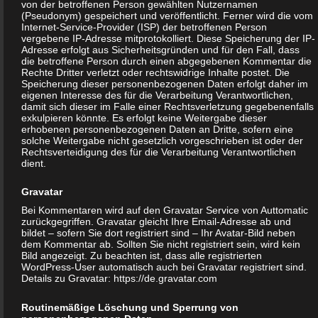
bereits gesetzte Cookies jederzeit über einen Internetbrowser
von der betroffenen Person gewählten Nutzernamen
(Pseudonym) gespeichert und veröffentlicht. Ferner wird die vom
oder andere Softwareprogramme gelöscht werden. Dies ist in
Internet-Service-Provider (ISP) der betroffenen Person
vergebene IP-Adresse mitprotokolliert. Diese Speicherung der IP-
allen gängigen Internetbrowsern möglich. Deaktiviert die
Adresse erfolgt aus Sicherheitsgründen und für den Fall, dass
betroffene Person die Setzung von Cookies in dem genutzten
die betroffene Person durch einen abgegebenen Kommentar die
Rechte Dritter verletzt oder rechtswidrige Inhalte postet. Die
Internetbrowser, sind unter Umständen nicht alle Funktionen
Speicherung dieser personenbezogenen Daten erfolgt daher im
unserer Internetseite vollumfänglich nutzbar.
eigenen Interesse des für die Verarbeitung Verantwortlichen,
damit sich dieser im Falle einer Rechtsverletzung gegebenenfalls
exkulpieren könnte. Es erfolgt keine Weitergabe dieser
Erfassung von allgemeinen Daten und
erhobenen personenbezogenen Daten an Dritte, sofern eine
solche Weitergabe nicht gesetzlich vorgeschrieben ist oder der
Informationen
Rechtsverteidigung des für die Verarbeitung Verantwortlichen
dient.
Die Internetseite erfasst mit jedem Aufruf der Internetseite durch
Gravatar
eine betroffene Person oder ein automatisiertes System eine
Bei Kommentaren wird auf den Gravatar Service von Auttomatic
Reihe von allgemeinen Daten und Informationen. Diese
zurückgegriffen. Gravatar gleicht Ihre Email-Adresse ab und
allgemeinen Daten und Informationen werden in den Logfiles des
bildet – sofern Sie dort registriert sind – Ihr Avatar-Bild neben
dem Kommentar ab. Sollten Sie nicht registriert sein, wird kein
Servers gespeichert. Erfasst werden können die (1) verwendeten
Bild angezeigt. Zu beachten ist, dass alle registrierten
Browsertypen und Versionen, (2) das vom zugreifenden System
WordPress-User automatisch auch bei Gravatar registriert sind.
Details zu Gravatar:
https://de.gravatar.com
verwendete Betriebssystem, (3) die Internetseite, von welcher ein
zugreifendes System auf unsere Internetseite gelangt
Routinemäßige Löschung und Sperrung von