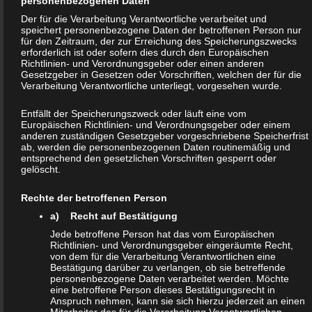
personenbezogenen Daten
(sogenannte Referrer), (4) die Unterwebseiten, welche über ein
Der für die Verarbeitung Verantwortliche verarbeitet und
zugreifendes System auf unserer Internetseite angesteuert
speichert personenbezogene Daten der betroffenen Person nur
werden, (5) das Datum und die Uhrzeit eines Zugriffs auf die
für den Zeitraum, der zur Erreichung des Speicherungszwecks
erforderlich ist oder sofern dies durch den Europäischen
Internetseite, (6) eine Internet-Protokoll-Adresse (IP-Adresse), (7)
Richtlinien- und Verordnungsgeber oder einen anderen
der Internet-Service-Provider des zugreifenden Systems und (8)
Gesetzgeber in Gesetzen oder Vorschriften, welchen der für die
Verarbeitung Verantwortliche unterliegt, vorgesehen wurde.
sonstige ähnliche Daten und Informationen, die der
Gefahrenabwehr im Falle von Angriffen auf unsere
Entfällt der Speicherungszweck oder läuft eine vom
informationstechnologischen Systeme dienen.
Europäischen Richtlinien- und Verordnungsgeber oder einem
anderen zuständigen Gesetzgeber vorgeschriebene Speicherfrist
ab, werden die personenbezogenen Daten routinemäßig und
Bei der Nutzung dieser allgemeinen Daten und Informationen
entsprechend den gesetzlichen Vorschriften gesperrt oder
gelöscht.
ziehen wird keine Rückschlüsse auf die betroffene Person. Diese
Informationen werden vielmehr benötigt, um (1) die Inhalte
Rechte der betroffenen Person
unserer Internetseite korrekt auszuliefern, (2) die Inhalte unserer
a) Recht auf Bestätigung
Internetseite sowie die Werbung für diese zu optimieren, (3) die
Jede betroffene Person hat das vom Europäischen
dauerhafte Funktionsfähigkeit unserer
Richtlinien- und Verordnungsgeber eingeräumte Recht,
von dem für die Verarbeitung Verantwortlichen eine
informationstechnologischen Systeme und der Technik unserer
Bestätigung darüber zu verlangen, ob sie betreffende
Internetseite zu gewährleisten sowie (4) um
personenbezogene Daten verarbeitet werden. Möchte
eine betroffene Person dieses Bestätigungsrecht in
Strafverfolgungsbehörden im Falle eines Cyberangriffes die zur
Anspruch nehmen, kann sie sich hierzu jederzeit an einen
Mitarbeiter des für die Verarbeitung Verantwortlichen