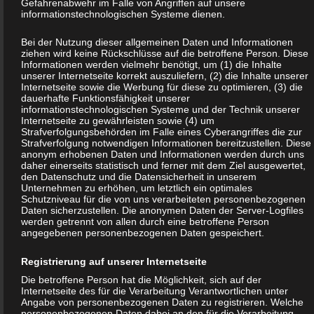
Gefahrenabwehr im Falle von Angriffen auf unsere
betreffenden personenbezogenen Daten einverstanden ist.
informationstechnologischen Systeme dienen.
Bei der Nutzung dieser allgemeinen Daten und Informationen
Name und Anschrift des für die Verarbeitung
ziehen wird keine Rückschlüsse auf die betroffene Person. Diese
Verantwortlichen
Informationen werden vielmehr benötigt, um (1) die Inhalte
unserer Internetseite korrekt auszuliefern, (2) die Inhalte unserer
Internetseite sowie die Werbung für diese zu optimieren, (3) die
dauerhafte Funktionsfähigkeit unserer
Verantwortlicher im Sinne der Datenschutz-Grundverordnung,
informationstechnologischen Systeme und der Technik unserer
sonstiger in den Mitgliedstaaten der Europäischen Union
Internetseite zu gewährleisten sowie (4) um
Strafverfolgungsbehörden im Falle eines Cyberangriffes die zur
geltenden Datenschutzgesetze und anderer Bestimmungen mit
Strafverfolgung notwendigen Informationen bereitzustellen. Diese
datenschutzrechtlichem Charakter ist die:
anonym erhobenen Daten und Informationen werden durch uns
daher einerseits statistisch und ferner mit dem Ziel ausgewertet,
den Datenschutz und die Datensicherheit in unserem
Christiane Alles
Unternehmen zu erhöhen, um letztlich ein optimales
Schutzniveau für die von uns verarbeiteten personenbezogenen
Daten sicherzustellen. Die anonymen Daten der Server-Logfiles
Christiane Alles
werden getrennt von allen durch eine betroffene Person
angegebenen personenbezogenen Daten gespeichert.
Griedeler Straße 2
Registrierung auf unserer Internetseite
Die betroffene Person hat die Möglichkeit, sich auf der
35519 Rockenberg
Internetseite des für die Verarbeitung Verantwortlichen unter
Angabe von personenbezogenen Daten zu registrieren. Welche
personenbezogenen Daten dabei an den für die Verarbeitung