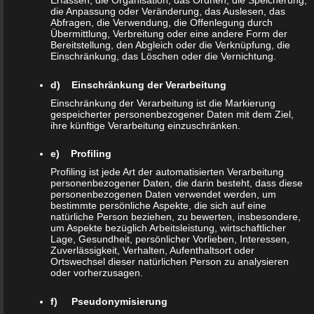
Erfassen, die Organisation, das Ordnen, die Speicherung,
die Anpassung oder Veränderung, das Auslesen, das
durch den Europäischen Richtlinien- und Verordnungsgeber beim
Abfragen, die Verwendung, die Offenlegung durch
Übermittlung, Verbreitung oder eine andere Form der
Erlass der Datenschutz-Grundverordnung (DS-GVO) verwendet
Bereitstellung, den Abgleich oder die Verknüpfung, die
wurden. Unsere Datenschutzerklärung soll sowohl für die
Einschränkung, das Löschen oder die Vernichtung.
Öffentlichkeit als auch für unsere Kunden und Geschäftspartner
d) Einschränkung der Verarbeitung
einfach lesbar und verständlich sein. Um dies zu gewährleisten,
Einschränkung der Verarbeitung ist die Markierung
möchten wir vorab die verwendeten Begrifflichkeiten erläutern.
gespeicherter personenbezogener Daten mit dem Ziel,
ihre künftige Verarbeitung einzuschränken.
Wir verwenden in dieser Datenschutzerklärung unter anderem die
e) Profiling
folgenden Begriffe:
Profiling ist jede Art der automatisierten Verarbeitung
personenbezogener Daten, die darin besteht, dass diese
a) personenbezogene Daten
personenbezogenen Daten verwendet werden, um
bestimmte persönliche Aspekte, die sich auf eine
natürliche Person beziehen, zu bewerten, insbesondere,
Personenbezogene Daten sind alle Informationen, die sich
um Aspekte bezüglich Arbeitsleistung, wirtschaftlicher
auf eine identifizierte oder identifizierbare natürliche Person
Lage, Gesundheit, persönlicher Vorlieben, Interessen,
Zuverlässigkeit, Verhalten, Aufenthaltsort oder
(im Folgenden „betroffene Person") beziehen. Als
Ortswechsel dieser natürlichen Person zu analysieren
oder vorherzusagen.
identifizierbar wird eine natürliche Person angesehen, die
direkt oder indirekt, insbesondere mittels Zuordnung zu
f) Pseudonymisierung
einer Kennung wie einem Namen, zu einer Kennnummer, zu