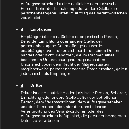
Daten wie das Erheben, das Erfassen, die Organisation, das
Auftragsverarbeiter ist eine natürliche oder juristische
Person, Behörde, Einrichtung oder andere Stelle, die
Ordnen, die Speicherung, die Anpassung oder Veränderung,
personenbezogene Daten im Auftrag des Verantwortlichen
das Auslesen, das Abfragen, die Verwendung, die
verarbeitet.
Offenlegung durch Übermittlung, Verbreitung oder eine
i) Empfänger
andere Form der Bereitstellung, den Abgleich oder die
Empfänger ist eine natürliche oder juristische Person,
Verknüpfung, die Einschränkung, das Löschen oder die
Behörde, Einrichtung oder andere Stelle, der
Vernichtung.
personenbezogene Daten offengelegt werden,
unabhängig davon, ob es sich bei ihr um einen Dritten
handelt oder nicht. Behörden, die im Rahmen eines
d) Einschränkung der Verarbeitung
bestimmten Untersuchungsauftrags nach dem
Unionsrecht oder dem Recht der Mitgliedstaaten
möglicherweise personenbezogene Daten erhalten, gelten
Einschränkung der Verarbeitung ist die Markierung
jedoch nicht als Empfänger.
gespeicherter personenbezogener Daten mit dem Ziel, ihre
j) Dritter
künftige Verarbeitung einzuschränken.
Dritter ist eine natürliche oder juristische Person, Behörde,
Einrichtung oder andere Stelle außer der betroffenen
e) Profiling
Person, dem Verantwortlichen, dem Auftragsverarbeiter
und den Personen, die unter der unmittelbaren
Verantwortung des Verantwortlichen oder des
Profiling ist jede Art der automatisierten Verarbeitung
Auftragsverarbeiters befugt sind, die personenbezogenen
Daten zu verarbeiten.
personenbezogener Daten, die darin besteht, dass diese
personenbezogenen Daten verwendet werden, um