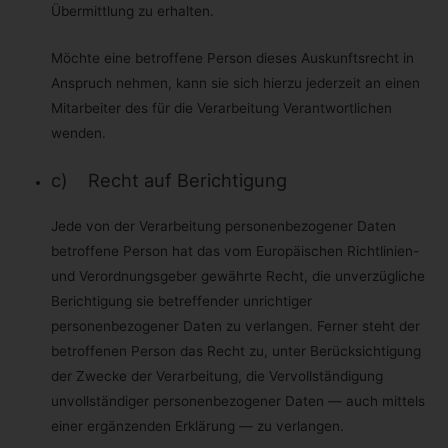
Übermittlung zu erhalten.
Möchte die betroffene Person ihr Recht auf Widerruf einer
Einwilligung geltend machen, kann sie sich hierzu jederzeit
Möchte eine betroffene Person dieses Auskunftsrecht in
an einen Mitarbeiter des für die Verarbeitung
Anspruch nehmen, kann sie sich hierzu jederzeit an einen
Verantwortlichen wenden.
Mitarbeiter des für die Verarbeitung Verantwortlichen
Rechtsgrundlage der Verarbeitung
wenden.
Art. 6 Ilit. a DS-GVO dient unserem Unternehmen als
Rechtsgrundlage für Verarbeitungsvorgänge, bei denen wir eine
c) Recht auf Berichtigung
Einwilligung für einen bestimmten Verarbeitungszweck einholen.
Ist die Verarbeitung personenbezogener Daten zur Erfüllung
eines Vertrags, dessen Vertragspartei die betroffene Person ist,
Jede von der Verarbeitung personenbezogener Daten
erforderlich, wie dies beispielsweise bei Verarbeitungsvorgängen
der Fall ist, die für einelieferung von Waren oder die Erbringung
betroffene Person hat das vom Europäischen Richtlinien-
einer sonstigen Leistung oder Gegenleistung notwendig sind, so
und Verordnungsgeber gewährte Recht, die unverzügliche
beruht die Verarbeitung auf Art. 6 Ilit. b DS-GVO. Gleiches gilt für
solche Verarbeitungsvorgänge die zur Durchführung
Berichtigung sie betreffender unrichtiger
vorvertraglicher Maßnahmen erforderlich sind, etwa in Fällen von
Anfragen zur unseren Produkten oder Leistungen. Unterliegt
personenbezogener Daten zu verlangen. Ferner steht der
unser Unternehmen einer rechtlichen Verpflichtung durch welche
betroffenen Person das Recht zu, unter Berücksichtigung
eine Verarbeitung von personenbezogenen Daten erforderlich
wird, wie beispielsweise zur Erfüllung steuerlicher Pflichten, so
der Zwecke der Verarbeitung, die Vervollständigung
basiert die Verarbeitung auf Art. 6 Ilit. c DS-GVO. In seltenen
unvollständiger personenbezogener Daten — auch mittels
Fällen könnte die Verarbeitung von personenbezogenen Daten
erforderlich werden, um lebenswichtige Interessen der
einer ergänzenden Erklärung — zu verlangen.
betroffenen Person oder einer anderen natürlichen Person zu